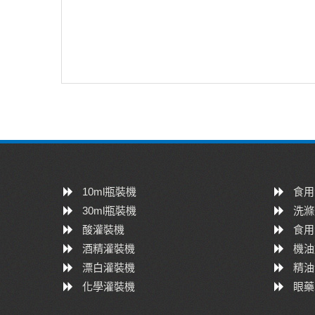
10ml瓶裝機
食用
30ml瓶裝機
洗滌
酸灌裝機
食用
酒精灌裝機
機油
漂白灌裝機
精油
化學灌裝機
眼藥