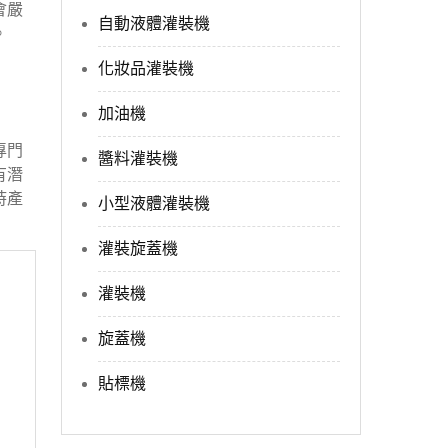
會嚴
自動液體灌裝機
。
化妝品灌裝機
加油機
專門
醬料灌裝機
有潛
時產
小型液體灌裝機
灌裝旋蓋機
灌裝機
旋蓋機
貼標機