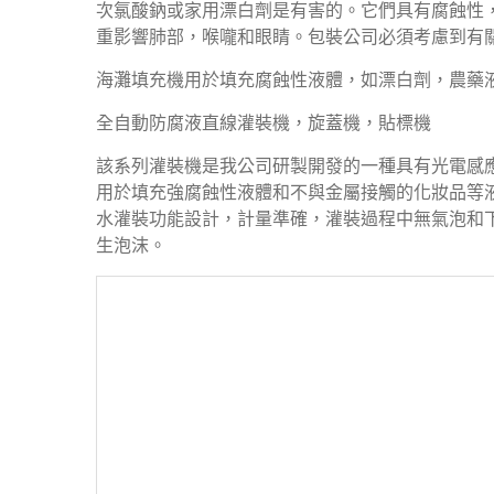
次氯酸鈉或家用漂白劑是有害的。它們具有腐蝕性
重影響肺部，喉嚨和眼睛。包裝公司必須考慮到有
海灘填充機用於填充腐蝕性液體，如漂白劑，農藥
全自動防腐液直線灌裝機，旋蓋機，貼標機
該系列灌裝機是我公司研製開發的一種具有光電感
用於填充強腐蝕性液體和不與金屬接觸的化妝品等
水灌裝功能設計，計量準確，灌裝過程中無氣泡和
生泡沫。