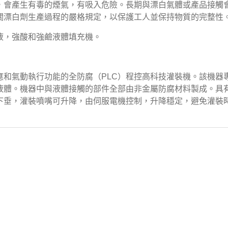
，會產生有毒的煙氣，有吸入危險。長期與漂白氣體或產品接觸
關漂白劑生產過程的嚴格規定，以保護工人並保持物質的完整性
液，強酸和強鹼液體填充機。
應和氣動執行功能的全防腐（PLC）程控高科技灌裝機。該機器
液體。機器中與液體接觸的部件全部由非金屬防腐材料製成。具
下垂，灌裝噴嘴可升降，由伺服電機控制，升降穩定，避免灌裝