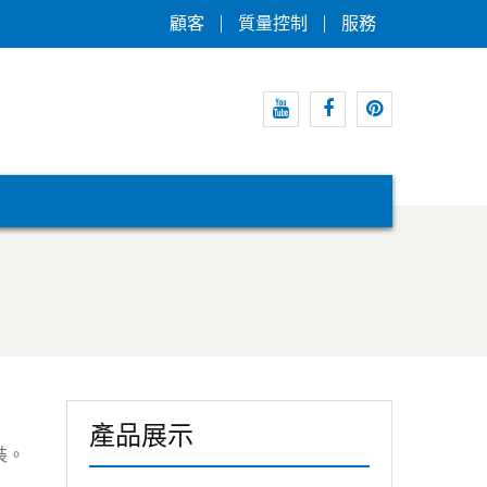
顧客
質量控制
服務
優
臉
Pinterest
酷
書
的
產品展示
裝。