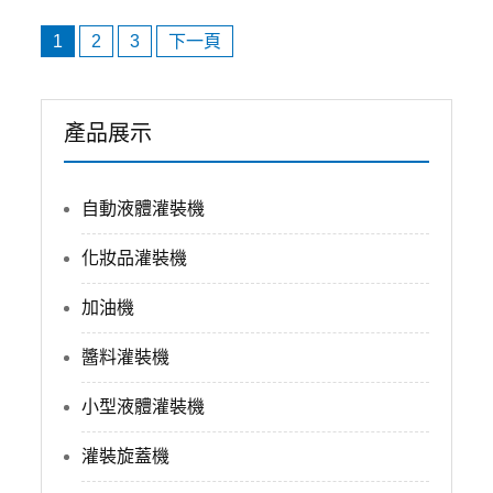
文
1
2
3
下一頁
章
導
覽
產品展示
自動液體灌裝機
化妝品灌裝機
加油機
醬料灌裝機
小型液體灌裝機
灌裝旋蓋機