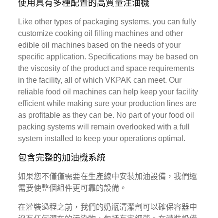
使用具有多種配置的高質量注油機
Like other types of packaging systems, you can fully
customize cooking oil filling machines and other
edible oil machines based on the needs of your
specific application. Specifications may be based on
the viscosity of the product and space requirements
in the facility, all of which VKPAK can meet. Our
reliable food oil machines can help keep your facility
efficient while making sure your production lines are
as profitable as they can be. No part of your food oil
packing systems will remain overlooked with a full
system installed to keep your operations optimal.
包含完整的加油機系統
如果您不僅僅需要在生產線中安裝加油設備，我們還
需要使整個組件更可靠的設備。
在灌裝過程之前，我們的奶瓶清潔劑可以確保容器中