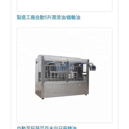
製造工廠自動5升潤滑油/齒輪油
自動烹飪蔬菜芥末向日葵精油