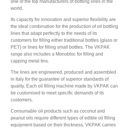
one of the top manufacturers of bottling lines in the
world.
Its capacity for innovation and superior flexibility are
the ideal combination for the production of oil bottling
lines that adapt perfectly to the needs of its
customers for filling either traditional bottles (glass or
PET) or lines for filling small bottles. The VKPAK
range also includes a Monobloc for filling and
capping metal tins.
The lines are engineered, produced and assembled
in Italy for the guarantee of superior standards of
quality. Each oil filling machine made by VKPAK can
be customised to meet specific demands of its
customers.
Consumable oil products such as coconut and
peanut oils require different types of edible oil filling
equipment based on their thickness. VKPAK carries